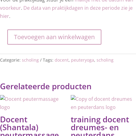
voorkeur
.
De data van praktijkdagen in deze periode zie je
hier
.
Toevoegen aan winkelwagen
training
docent
peuteryoga
Categorie:
scholing
Tags:
docent
,
peuteryoga
,
scholing
aantal
Gerelateerde producten
Docent
training docent
(Shantala)
dreumes- en
peutermassage
peuterdans