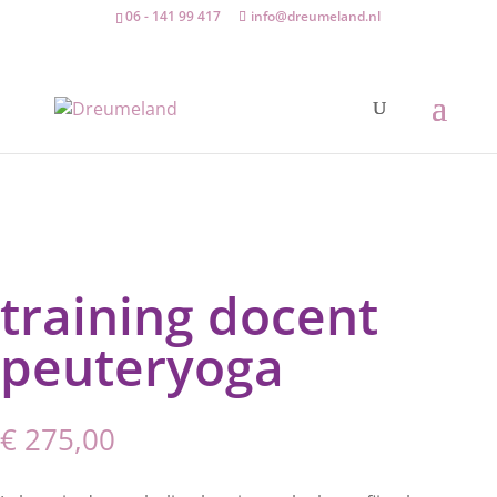
06 - 141 99 417
info@dreumeland.nl
Start
/
scholing
/ training docent peuteryoga
training docent
peuteryoga
€
275,00